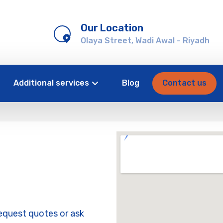
Our Location
Olaya Street, Wadi Awal - Riyadh
Additional services
Blog
Contact us
request quotes or ask